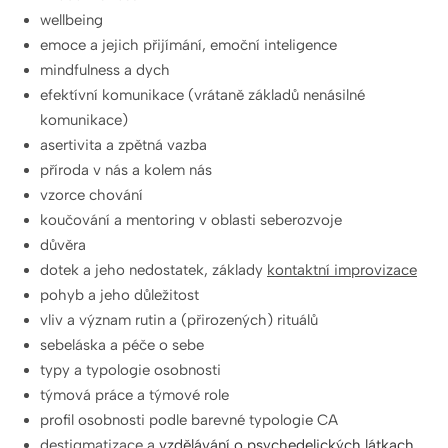
wellbeing
emoce a jejich přijímání, emoční inteligence
mindfulness a dych
efektívní komunikace (vrátaně základů nenásilné
komunikace)
asertivita a zpětná vazba
příroda v nás a kolem nás
vzorce chování
koučování a mentoring v oblasti seberozvoje
důvěra
dotek a jeho nedostatek, základy
kontaktní improvizace
pohyb a jeho důležitost
vliv a význam rutin a (přirozených) rituálů
sebeláska a péče o sebe
typy a typologie osobnosti
týmová práce a týmové role
profil osobnosti podle barevné typologie CA
destigmatizace a
vzdělávání o
psychedelických látkach