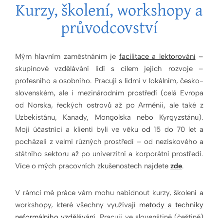
Kurzy, školení, workshopy a
průvodcovství
Mým hlavním zaměstnáním je
facilitace a lektorování
–
skupinové vzdělávání lidí s cílem jejich rozvoje –
profesního a osobního. Pracuji s lidmi v lokálním, česko-
slovenském, ale i mezinárodním prostředí (celá Evropa
od Norska, řeckých ostrovů až po Arménii, ale také z
Uzbekistánu, Kanady, Mongolska nebo Kyrgyzstánu).
Moji účastníci a klienti byli ve věku od 15 do 70 let a
pocházeli z velmi různých prostředí – od neziskového a
státního sektoru až po univerzitní a korporátní prostředí.
Více o mých pracovních zkušenostech najdete
zde
.
V rámci mé práce vám mohu nabídnout kurzy, školení a
workshopy, které všechny využívají
metody a techniky
neformálního vzdělávání.
Pracuji ve slovenštině (češtině)