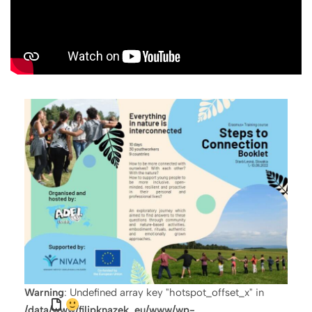
Warning
: Undefined array key "hotspot_offset_x" in
/data/www/filipknazek_eu/www/wp-