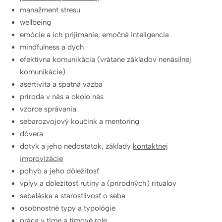
manažment stresu
wellbeing
emócie a ich prijímanie, emočná inteligencia
mindfulness a dych
efektívna komunikácia (vrátane základov nenásilnej
komunikácie)
asertivita a spätná väzba
príroda v nás a okolo nás
vzorce správania
sebarozvojový koučink a mentoring
dôvera
dotyk a jeho nedostatok, základy
kontaktnej
improvizácie
pohyb a jeho dôležitosť
vplyv a dôležitosť rutiny a (prírodných) rituálov
sebaláska a starostlivosť o seba
osobnostné typy a typológie
práca v tíme a tímové role