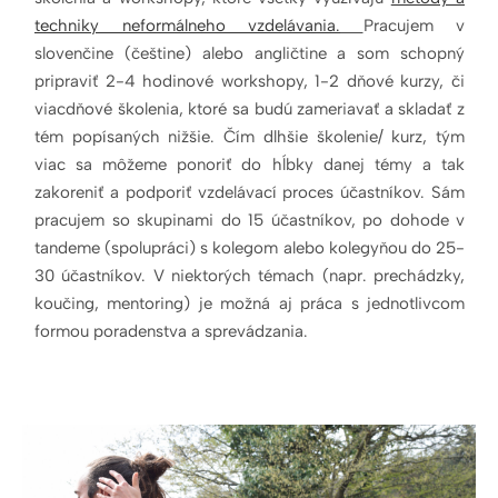
techniky neformálneho vzdelávania.
Pracujem v
slovenčine (češtine) alebo angličtine a som schopný
pripraviť 2-4 hodinové workshopy, 1-2 dňové kurzy, či
viacdňové školenia, ktoré sa budú zameriavať a skladať z
tém popísaných nižšie. Čím dlhšie školenie/ kurz, tým
viac sa môžeme ponoriť do hĺbky danej témy a tak
zakoreniť a podporiť vzdelávací proces účastníkov. Sám
pracujem so skupinami do 15 účastníkov, po dohode v
tandeme (spolupráci) s kolegom alebo kolegyňou do 25-
30 účastníkov. V niektorých témach (napr. prechádzky,
koučing, mentoring) je možná aj práca s jednotlivcom
formou poradenstva a sprevádzania.