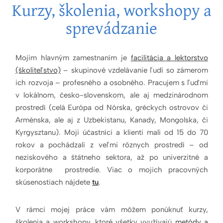
Kurzy, školenia, workshopy a
sprevádzanie
Mojim hlavným zamestnaním je
facilitácia a lektorstvo
(školiteľstvo)
– skupinové vzdelávanie ľudí so zámerom
ich rozvoja – profesného a osobného. Pracujem s ľuďmi
v lokálnom, česko-slovenskom, ale aj medzinárodnom
prostredí (celá Európa od Nórska, gréckych ostrovov či
Arménska, ale aj z Uzbekistanu, Kanady, Mongolska, či
Kyrgysztanu). Moji účastníci a klienti mali od 15 do 70
rokov a pochádzali z veľmi rôznych prostredí – od
neziskového a štátneho sektora, až po univerzitné a
korporátne prostredie. Viac o mojich pracovných
skúsenostiach nájdete
tu
.
V rámci mojej práce vám môžem ponúknuť kurzy,
školenia a workshopy, ktoré všetky využívajú
metódy a