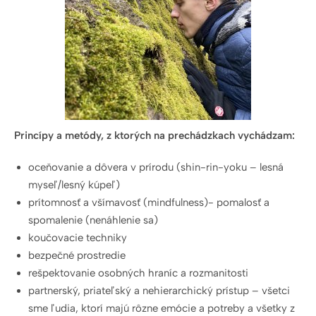
Princípy a metódy, z ktorých na prechádzkach vychádzam:
oceňovanie a dôvera v prírodu (shin-rin-yoku – lesná
myseľ/lesný kúpeľ)
prítomnosť a všímavosť (mindfulness)- pomalosť a
spomalenie (nenáhlenie sa)
koučovacie techniky
bezpečné prostredie
rešpektovanie osobných hraníc a rozmanitosti
partnerský, priateľský a nehierarchický prístup – všetci
sme ľudia, ktorí majú rôzne emócie a potreby a všetky z