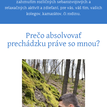
zahrnutím rozličných sebarozvojových a
relaxačných aktivít a zdieľaní, pre vás, váš tím, vašich
kolegov, kamarátov, či rodinu.
Prečo absolvovať
prechádzku práve so mnou?