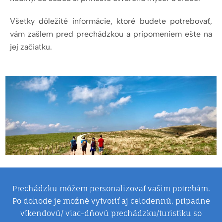
Všetky dôležité informácie, ktoré budete potrebovať,
vám zašlem pred prechádzkou a pripomeniem ešte na
jej začiatku.
Prechádzku môžem personalizovať vašim potrebám.
Po dohode je možné vytvoriť aj celodennú, prípadne
víkendovú/ viac-dňovú prechádzku/turistiku so