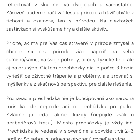
reflektovať v skupine, vo dvojiciach a samostatne.
Zároveň budeme načúvať lesu a prírode a tráviť chvíle v
tichosti a osamote, len s prírodou. Na niektorých
zastávkach si vyskúšame hry a ďalšie aktivity.
Príďte, ak má pre Vás čas strávený v prírode zmysel a
chcete sa cez prírodu viac napojiť na seba
samého/samú, na svoje potreby, pocity, fyzické telo, ale
aj na druhých. Cieľom prechádzky nie je počas 3 hodín
vyriešiť celoživotné trápenie a problémy, ale zrovnať si
myšlienky a získať novú perspektívu pre ďalšie riešenia.
Poznávacia prechádzka nie je koncipovaná ako náročná
turistika, ale nepôjde ani o prechádzku po parku.
Zvládne ju teda takmer každý (nepôjde však o
bezbariérovú trasu). Miesto prechádzky je vždy iné.
Prechádzka je vedená v slovenčine a obvykle trvá 2-3
hodiny. So sebou si prineste otvorenú myseľ a srdce.