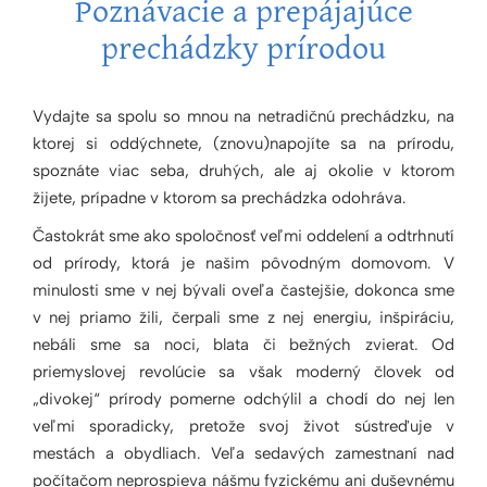
Poznávacie a prepájajúce
prechádzky prírodou
Vydajte sa spolu so mnou na netradičnú prechádzku, na
ktorej si oddýchnete, (znovu)napojíte sa na prírodu,
spoznáte viac seba, druhých, ale aj okolie v ktorom
žijete, prípadne v ktorom sa prechádzka odohráva.
Častokrát sme ako spoločnosť veľmi oddelení a odtrhnutí
od prírody, ktorá je našim pôvodným domovom. V
minulosti sme v nej bývali oveľa častejšie, dokonca sme
v nej priamo žili, čerpali sme z nej energiu, inšpiráciu,
nebáli sme sa noci, blata či bežných zvierat. Od
priemyslovej revolúcie sa však moderný človek od
„divokej“ prírody pomerne odchýlil a chodí do nej len
veľmi sporadicky, pretože svoj život sústreďuje v
mestách a obydliach. Veľa sedavých zamestnaní nad
počítačom neprospieva nášmu fyzickému ani duševnému