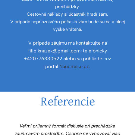
prechádzky.
Cestovné náklady si účastník hradí sám.
V prípade nepriaznivého počasia vám bude suma v plnej
výške vrátená.
V prípade záujmu ma kontaktujte na
filip.knazek@gmail.com, telefonicky
+420776330522 alebo sa prihláste cez
portál
Naučmese.cz.
Referencie
Veľmi príjemný formát diskusie pri prechádzke
zaujímavým prostredím. Osobne mi vyhovoval viac