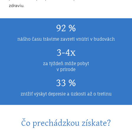
zdraviu.
92 %
nášho času trávime zavretí vnútri v budovách
3-4x
za týždeň môže pobyt
v prírode
33 %
znížiť výskyt depresie a úzkosti až o tretinu
Čo prechádzkou získate?