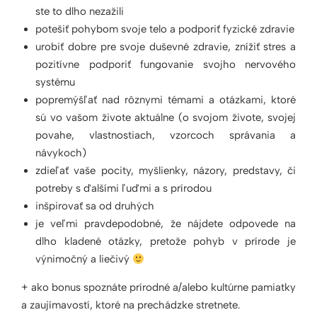
ste to dlho nezažili
potešiť pohybom svoje telo a podporiť fyzické zdravie
urobiť dobre pre svoje duševné zdravie, znížiť stres a
pozitívne podporiť fungovanie svojho nervového
systému
popremýšľať nad rôznymi témami a otázkami, ktoré
sú vo vašom živote aktuálne (o svojom živote, svojej
povahe, vlastnostiach, vzorcoch správania a
návykoch)
zdieľať vaše pocity, myšlienky, názory, predstavy, či
potreby s ďalšími ľuďmi a s prírodou
inšpirovať sa od druhých
je veľmi pravdepodobné, že nájdete odpovede na
dlho kladené otázky, pretože pohyb v prírode je
výnimočný a liečivý
+ ako bonus spoznáte prírodné a/alebo kultúrne pamiatky
a zaujímavostí, ktoré na prechádzke stretnete.