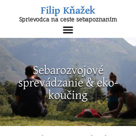
Filip Kňažek
Sprievodca na ceste sebapoznaním
Sebarozvojové
sprevádzanie & eko-
koučing